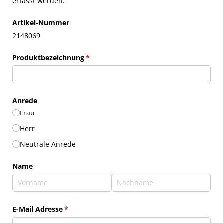
erfasst werden.
Artikel-Nummer
2148069
Produktbezeichnung
(erforderlich)
*
Anrede
Frau
Herr
Neutrale Anrede
Name
E-Mail Adresse
(erforderlich)
*