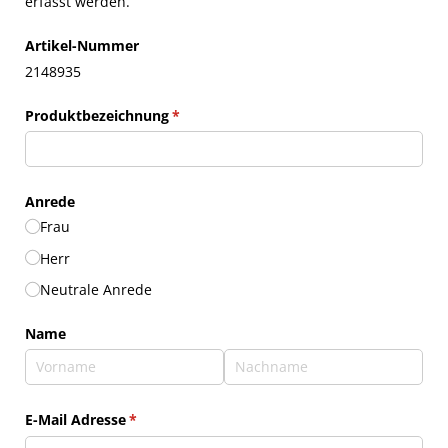
erfasst werden.
Artikel-Nummer
2148935
Produktbezeichnung
(erforderlich)
*
Anrede
Frau
Herr
Neutrale Anrede
Name
E-Mail Adresse
(erforderlich)
*