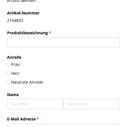
erfasst werden.
Artikel-Nummer
2154833
Produktbezeichnung
(erforderlich)
*
Anrede
Frau
Herr
Neutrale Anrede
Name
E-Mail Adresse
(erforderlich)
*