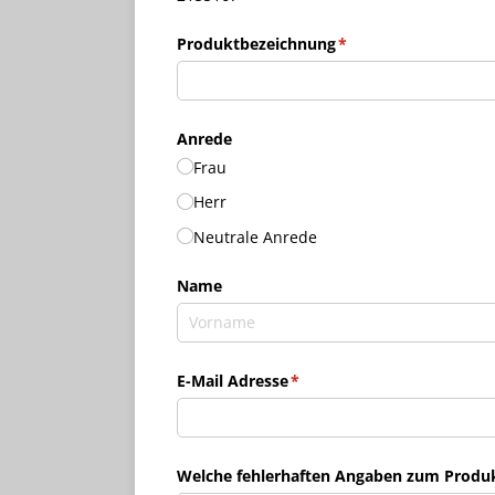
Produktbezeichnung
(erforderlich)
*
Anrede
Frau
Herr
Neutrale Anrede
Name
E-Mail Adresse
(erforderlich)
*
Welche fehlerhaften Angaben zum Produkt