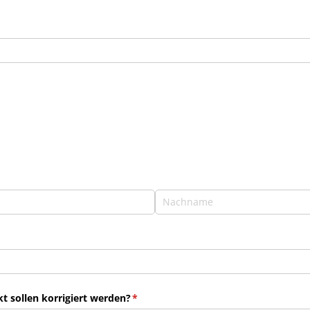
 sollen korrigiert werden?
(erforderlich)
*