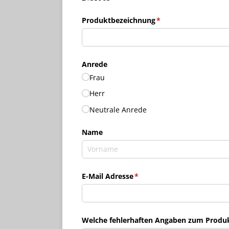
Produktbezeichnung
(erforderlich)
*
Anrede
Frau
Herr
Neutrale Anrede
Name
E-Mail Adresse
(erforderlich)
*
Welche fehlerhaften Angaben zum Produkt