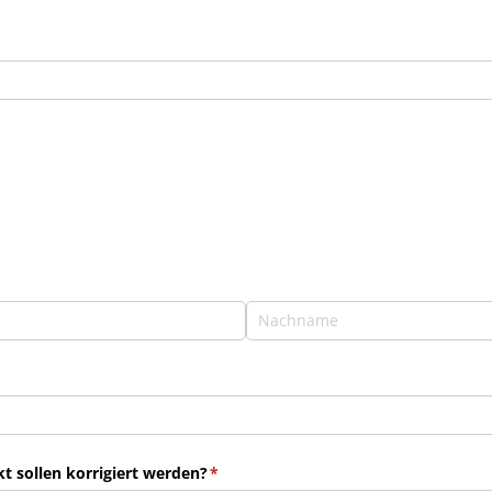
 sollen korrigiert werden?
(erforderlich)
*