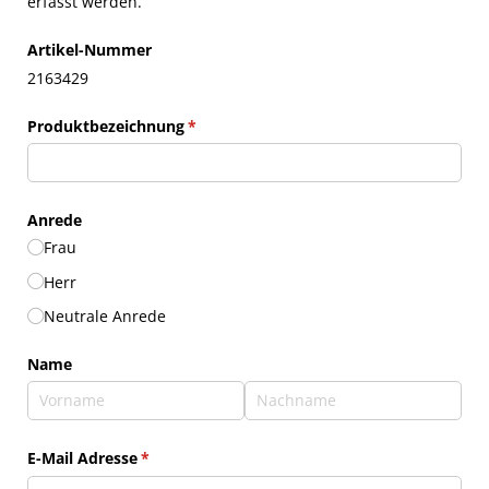
erfasst werden.
Artikel-Nummer
2163429
Produktbezeichnung
(erforderlich)
*
Anrede
Frau
Herr
Neutrale Anrede
Name
E-Mail Adresse
(erforderlich)
*