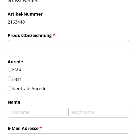
erfasst werden.
Artikel-Nummer
2163440
Produktbezeichnung
(erforderlich)
*
Anrede
Frau
Herr
Neutrale Anrede
Name
E-Mail Adresse
(erforderlich)
*