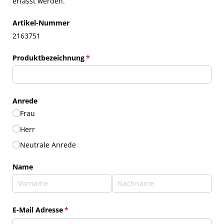
erfasst werden.
Artikel-Nummer
2163751
Produktbezeichnung
(erforderlich)
*
Anrede
Frau
Herr
Neutrale Anrede
Name
E-Mail Adresse
(erforderlich)
*