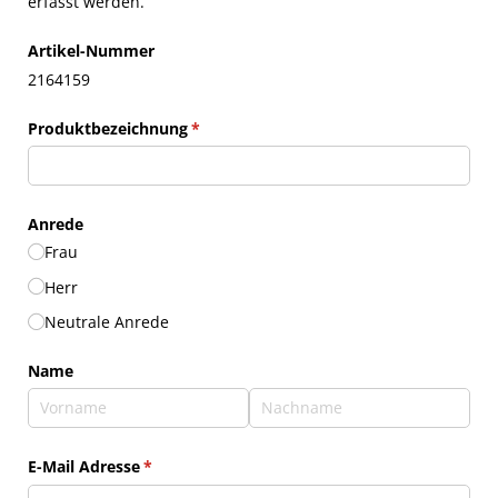
erfasst werden.
Artikel-Nummer
2164159
Produktbezeichnung
(erforderlich)
*
Anrede
Frau
Herr
Neutrale Anrede
Name
E-Mail Adresse
(erforderlich)
*