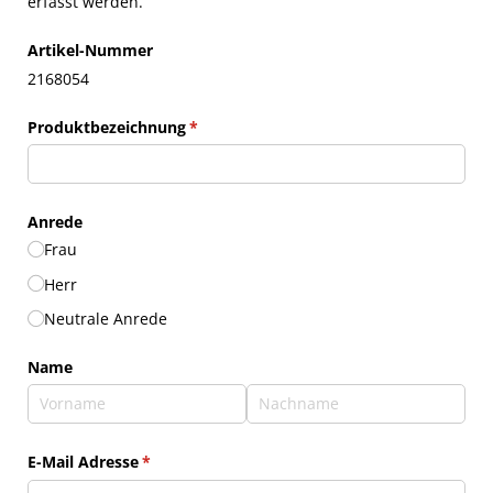
erfasst werden.
Artikel-Nummer
2168054
Produktbezeichnung
(erforderlich)
*
Anrede
Frau
Herr
Neutrale Anrede
Name
E-Mail Adresse
(erforderlich)
*