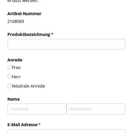
erfasst werden.
Artikel-Nummer
2168069
Produktbezeichnung
(erforderlich)
*
Anrede
Frau
Herr
Neutrale Anrede
Name
E-Mail Adresse
(erforderlich)
*