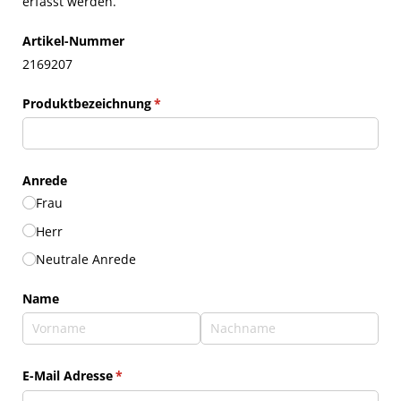
erfasst werden.
Artikel-Nummer
2169207
Produktbezeichnung
(erforderlich)
*
Anrede
Frau
Herr
Neutrale Anrede
Name
E-Mail Adresse
(erforderlich)
*