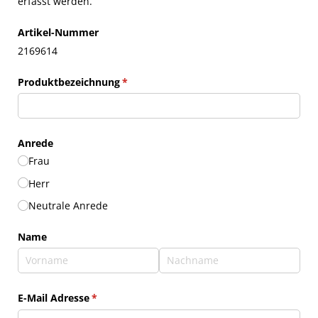
erfasst werden.
Artikel-Nummer
2169614
Produktbezeichnung
(erforderlich)
*
Anrede
Frau
Herr
Neutrale Anrede
Name
E-Mail Adresse
(erforderlich)
*