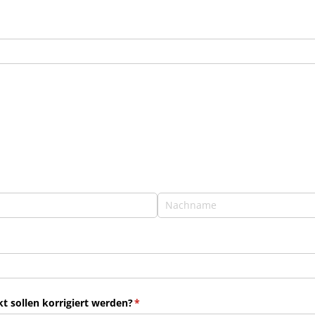
 sollen korrigiert werden?
(erforderlich)
*