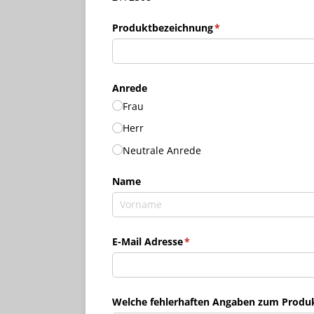
Produktbezeichnung
(erforderlich)
*
Anrede
Frau
Herr
Neutrale Anrede
Name
E-Mail Adresse
(erforderlich)
*
Welche fehlerhaften Angaben zum Produkt