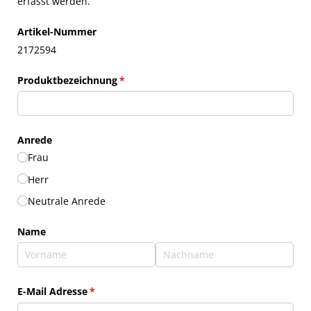
erfasst werden.
Artikel-Nummer
2172594
Produktbezeichnung
(erforderlich)
*
Anrede
Frau
Herr
Neutrale Anrede
Name
E-Mail Adresse
(erforderlich)
*