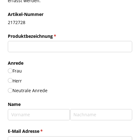
erfasst werden.
Artikel-Nummer
2172728
Produktbezeichnung
(erforderlich)
*
Anrede
Frau
Herr
Neutrale Anrede
Name
E-Mail Adresse
(erforderlich)
*