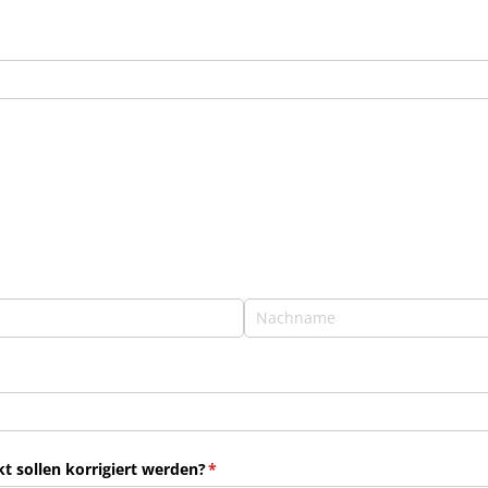
 sollen korrigiert werden?
(erforderlich)
*