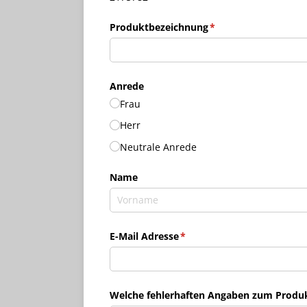
Produktbezeichnung
(erforderlich)
*
Anrede
Frau
Herr
Neutrale Anrede
Name
E-Mail Adresse
(erforderlich)
*
Welche fehlerhaften Angaben zum Produkt