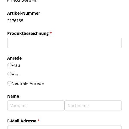
erfasst werden.
Artikel-Nummer
2176135
Produktbezeichnung
(erforderlich)
*
Anrede
Frau
Herr
Neutrale Anrede
Name
E-Mail Adresse
(erforderlich)
*