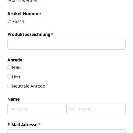
erfasst werden.
Artikel-Nummer
2176744
Produktbezeichnung
(erforderlich)
*
Anrede
Frau
Herr
Neutrale Anrede
Name
E-Mail Adresse
(erforderlich)
*