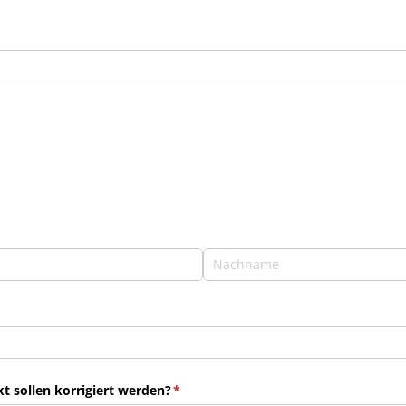
 sollen korrigiert werden?
(erforderlich)
*