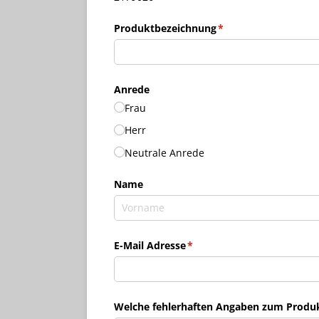
Produktbezeichnung
(erforderlich)
*
Anrede
Frau
Herr
Neutrale Anrede
Name
E-Mail Adresse
(erforderlich)
*
Welche fehlerhaften Angaben zum Produkt