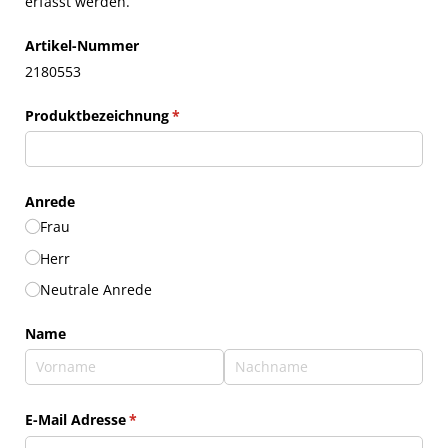
erfasst werden.
Artikel-Nummer
2180553
Produktbezeichnung
(erforderlich)
*
Anrede
Frau
Herr
Neutrale Anrede
Name
E-Mail Adresse
(erforderlich)
*