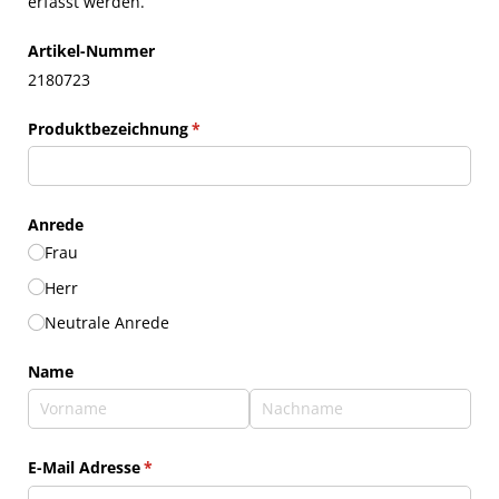
erfasst werden.
Artikel-Nummer
2180723
Produktbezeichnung
(erforderlich)
*
Anrede
Frau
Herr
Neutrale Anrede
Name
E-Mail Adresse
(erforderlich)
*