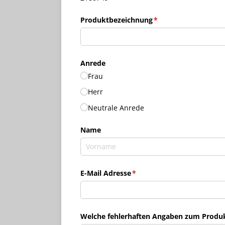
Produktbezeichnung
(erforderlich)
*
Anrede
Frau
Herr
Neutrale Anrede
Name
E-Mail Adresse
(erforderlich)
*
Welche fehlerhaften Angaben zum Produkt