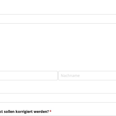
 sollen korrigiert werden?
(erforderlich)
*