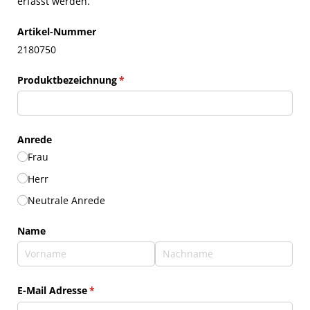
erfasst werden.
Artikel-Nummer
2180750
Produktbezeichnung
(erforderlich)
*
Anrede
Frau
Herr
Neutrale Anrede
Name
E-Mail Adresse
(erforderlich)
*