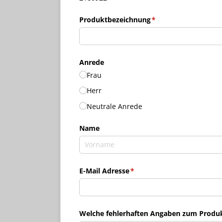
Produktbezeichnung
(erforderlich)
*
Anrede
Frau
Herr
Neutrale Anrede
Name
E-Mail Adresse
(erforderlich)
*
Welche fehlerhaften Angaben zum Produkt