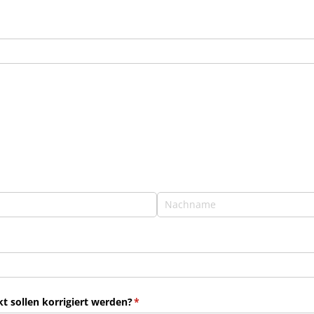
 sollen korrigiert werden?
(erforderlich)
*