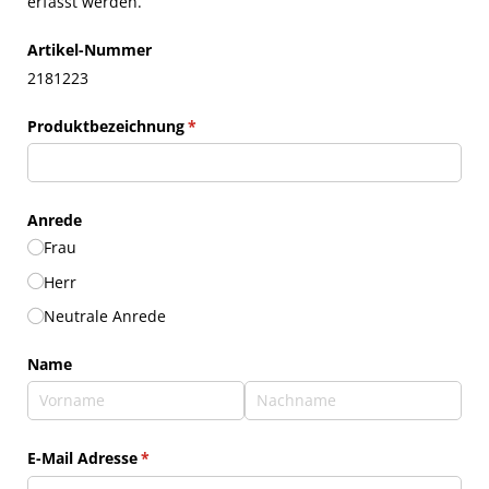
erfasst werden.
Artikel-Nummer
2181223
Produktbezeichnung
(erforderlich)
*
Anrede
Frau
Herr
Neutrale Anrede
Name
E-Mail Adresse
(erforderlich)
*