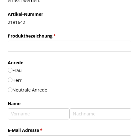
erfasst werden.
Artikel-Nummer
2181642
Produktbezeichnung
(erforderlich)
*
Anrede
Frau
Herr
Neutrale Anrede
Name
E-Mail Adresse
(erforderlich)
*