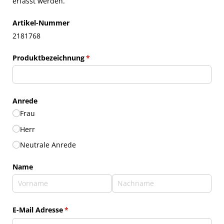
erfasst werden.
Artikel-Nummer
2181768
Produktbezeichnung
(erforderlich)
*
Anrede
Frau
Herr
Neutrale Anrede
Name
E-Mail Adresse
(erforderlich)
*