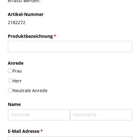
erfasst werden.
Artikel-Nummer
2182272
Produktbezeichnung
(erforderlich)
*
Anrede
Frau
Herr
Neutrale Anrede
Name
E-Mail Adresse
(erforderlich)
*