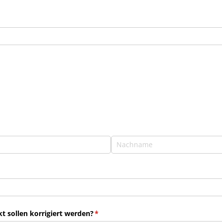
 sollen korrigiert werden?
(erforderlich)
*