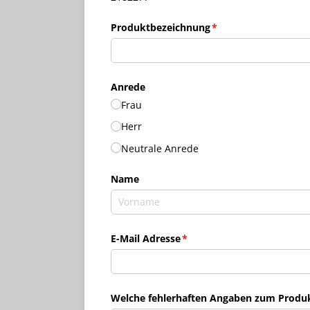
Produktbezeichnung
(erforderlich)
*
Anrede
Frau
Herr
Neutrale Anrede
Name
E-Mail Adresse
(erforderlich)
*
Welche fehlerhaften Angaben zum Produkt