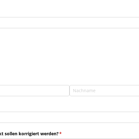
 sollen korrigiert werden?
(erforderlich)
*