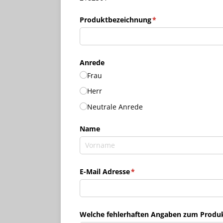
Produktbezeichnung
(erforderlich)
*
Anrede
Frau
Herr
Neutrale Anrede
Name
E-Mail Adresse
(erforderlich)
*
Welche fehlerhaften Angaben zum Produkt