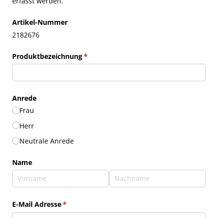
erfasst werden.
Artikel-Nummer
2182676
Produktbezeichnung
(erforderlich)
*
Anrede
Frau
Herr
Neutrale Anrede
Name
E-Mail Adresse
(erforderlich)
*