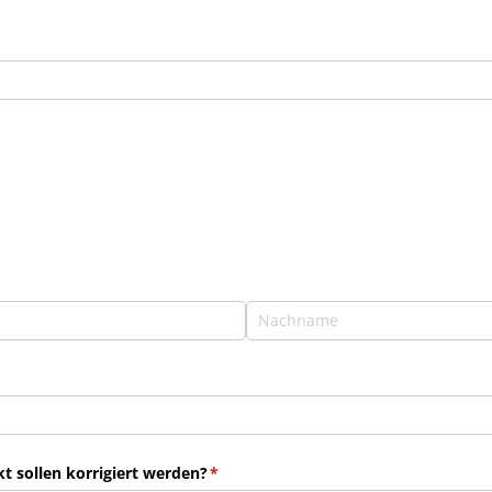
 sollen korrigiert werden?
(erforderlich)
*