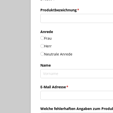
Produktbezeichnung
(erforderlich)
*
Anrede
Frau
Herr
Neutrale Anrede
Name
E-Mail Adresse
(erforderlich)
*
Welche fehlerhaften Angaben zum Produkt