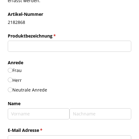
erfasst werden.
Artikel-Nummer
2182868
Produktbezeichnung
(erforderlich)
*
Anrede
Frau
Herr
Neutrale Anrede
Name
E-Mail Adresse
(erforderlich)
*