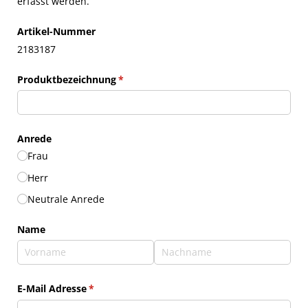
erfasst werden.
Artikel-Nummer
2183187
Produktbezeichnung
(erforderlich)
*
Anrede
Frau
Herr
Neutrale Anrede
Name
E-Mail Adresse
(erforderlich)
*