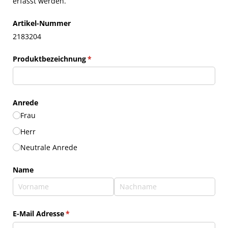
erfasst werden.
Artikel-Nummer
2183204
Produktbezeichnung
(erforderlich)
*
Anrede
Frau
Herr
Neutrale Anrede
Name
E-Mail Adresse
(erforderlich)
*