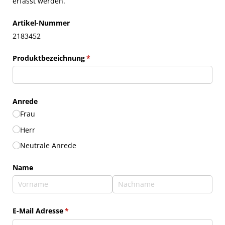
erfasst werden.
Artikel-Nummer
2183452
Produktbezeichnung
(erforderlich)
*
Anrede
Frau
Herr
Neutrale Anrede
Name
E-Mail Adresse
(erforderlich)
*