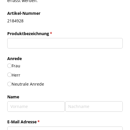
erfasst werden.
Artikel-Nummer
2184928
Produktbezeichnung
(erforderlich)
*
Anrede
Frau
Herr
Neutrale Anrede
Name
E-Mail Adresse
(erforderlich)
*