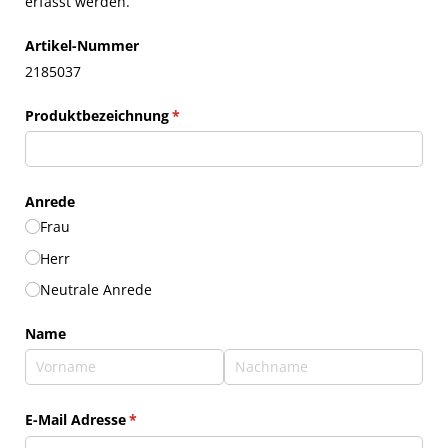
erfasst werden.
Artikel-Nummer
2185037
Produktbezeichnung
(erforderlich)
*
Anrede
Frau
Herr
Neutrale Anrede
Name
E-Mail Adresse
(erforderlich)
*