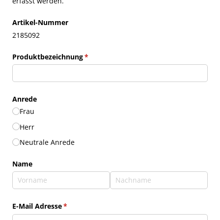
erfasst werden.
Artikel-Nummer
2185092
Produktbezeichnung
(erforderlich)
*
Anrede
Frau
Herr
Neutrale Anrede
Name
E-Mail Adresse
(erforderlich)
*