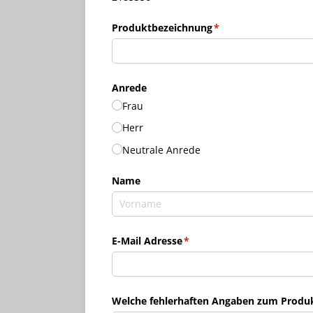
Produktbezeichnung
(erforderlich)
*
Anrede
Frau
Herr
Neutrale Anrede
Name
E-Mail Adresse
(erforderlich)
*
Welche fehlerhaften Angaben zum Produkt