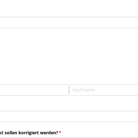
 sollen korrigiert werden?
(erforderlich)
*