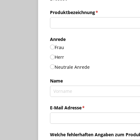
Produktbezeichnung
(erforderlich)
*
Anrede
Frau
Herr
Neutrale Anrede
Name
E-Mail Adresse
(erforderlich)
*
Welche fehlerhaften Angaben zum Produkt