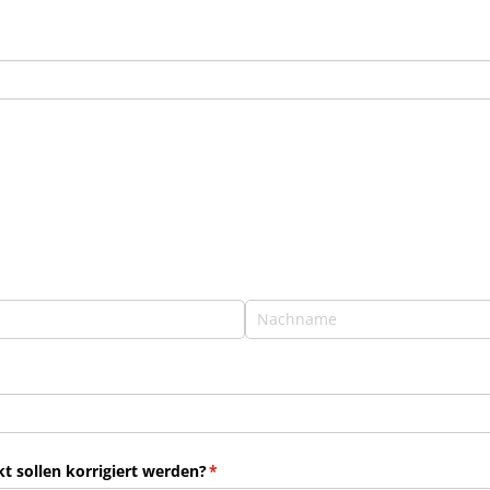
 sollen korrigiert werden?
(erforderlich)
*