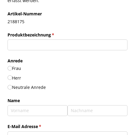
erfasst werden.
Artikel-Nummer
2188175
Produktbezeichnung
(erforderlich)
*
Anrede
Frau
Herr
Neutrale Anrede
Name
E-Mail Adresse
(erforderlich)
*