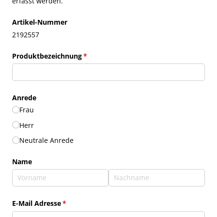
erfasst werden.
Artikel-Nummer
2192557
Produktbezeichnung
(erforderlich)
*
Anrede
Frau
Herr
Neutrale Anrede
Name
E-Mail Adresse
(erforderlich)
*