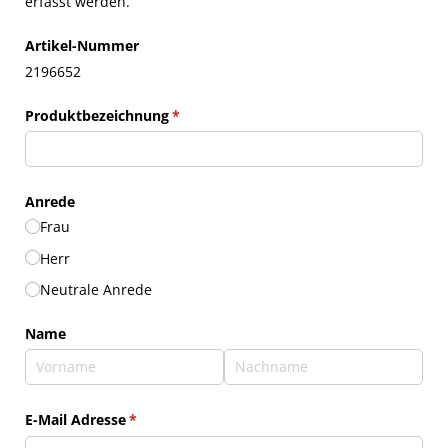
erfasst werden.
Artikel-Nummer
2196652
Produktbezeichnung
(erforderlich)
*
Anrede
Frau
Herr
Neutrale Anrede
Name
E-Mail Adresse
(erforderlich)
*