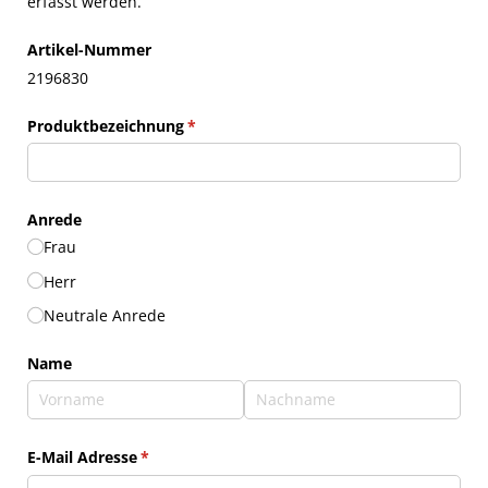
erfasst werden.
Artikel-Nummer
2196830
Produktbezeichnung
(erforderlich)
*
Anrede
Frau
Herr
Neutrale Anrede
Name
E-Mail Adresse
(erforderlich)
*