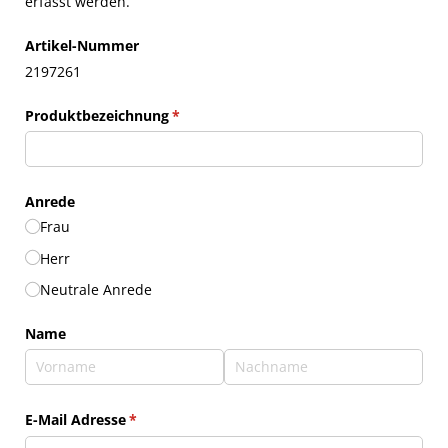
erfasst werden.
Artikel-Nummer
2197261
Produktbezeichnung
(erforderlich)
*
Anrede
Frau
Herr
Neutrale Anrede
Name
E-Mail Adresse
(erforderlich)
*