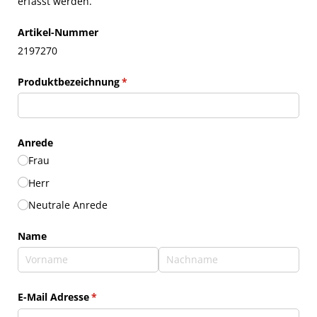
erfasst werden.
Artikel-Nummer
2197270
Produktbezeichnung
(erforderlich)
*
Anrede
Frau
Herr
Neutrale Anrede
Name
E-Mail Adresse
(erforderlich)
*