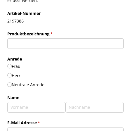
erfasst werden.
Artikel-Nummer
2197386
Produktbezeichnung
(erforderlich)
*
Anrede
Frau
Herr
Neutrale Anrede
Name
E-Mail Adresse
(erforderlich)
*