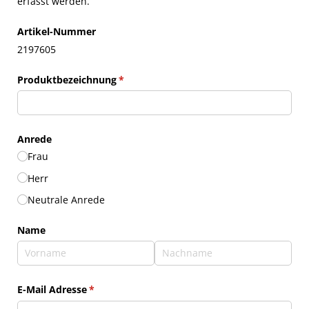
erfasst werden.
Artikel-Nummer
2197605
Produktbezeichnung
(erforderlich)
*
Anrede
Frau
Herr
Neutrale Anrede
Name
E-Mail Adresse
(erforderlich)
*